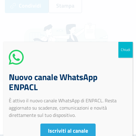
Condividi
Stampa
Chiudi
Nuovo canale WhatsApp
ENPACL
È attivo il nuovo canale WhatsApp di ENPACL. Resta
Soggetto non tenuto all’obbligo di pubblicazione ex
aggiornato su scadenze, comunicazioni e novità
artt. 13, 14 e 47 D.lgs. 33/2013.
direttamente sul tuo dispositivo.
Iscriviti al canale