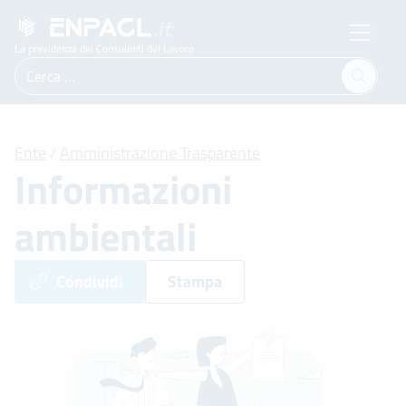
La previdenza dei Consulenti del Lavoro
Ricerca
per:
Ente
/
Amministrazione Trasparente
Informazioni
ambientali
Condividi
Stampa