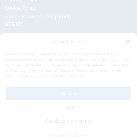
Cookie Policy
Amministrazione Trasparente
UTILITY
Delegati Provinciali
Gestisci Consenso
Sito del Consiglio Nazionale
Siti dei Consigli Provinciali
Per fornire le migliori esperienze, utilizziamo tecnologie come i cookie per
CONTATTI
memorizzare e/o accedere alle informazioni del dispositivo. Il consenso a queste
tecnologie ci permetterà di elaborare dati come il comportamento di navigazione
Viale del Caravaggio, 78 - 00147 - Roma
o ID unici su questo sito. Non acconsentire o ritirare il consenso può influire
negativamente su alcune caratteristiche e funzioni.
CF: 80119170589
Email: info@enpacl.it
Accetta
PEC: info@enpacl-pec.it (richiede invio da PEC)
Codice CBILL (per pagamenti PagoPA): CKG6W
Nega
Visualizza le preferenze
© 2026 ENPACL ALL RIGHTS RESERVED
Cookie Policy
Privacy Policy