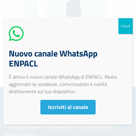
Chiudi
Nuovo canale WhatsApp
Soggetto non tenuto all’obbligo di pubblicazione ex
ENPACL
art. 40 D.lgs. 33/2013.
È attivo il nuovo canale WhatsApp di ENPACL. Resta
aggiornato su scadenze, comunicazioni e novità
direttamente sul tuo dispositivo.
Iscriviti al canale
AREA INFORMATIVA
Informativa per il trattamento dei dati personali
Privacy Policy