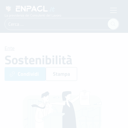
La previdenza dei Consulenti del Lavoro
Ricerca
per:
Ente
Sostenibilità
Condividi
Stampa