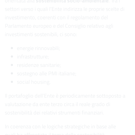
orientata alla
sostenibilità socio-ambientale
. Tra i
settori verso i quali l’Ente indirizza le proprie scelte di
investimento, coerenti con il regolamento del
Parlamento europeo e del Consiglio relativo agli
investimenti sostenibili, ci sono:
energie rinnovabili;
infrastrutture;
residenze sanitarie;
sostegno alle PMI italiane;
social housing.
Il portafoglio dell’Ente è periodicamente sottoposto a
valutazione da ente terzo circa il reale grado di
sostenibilità dei relativi strumenti finanziari.
In coerenza con le logiche strategiche in base alle
quali ha affrontato il tema della sostenibilità