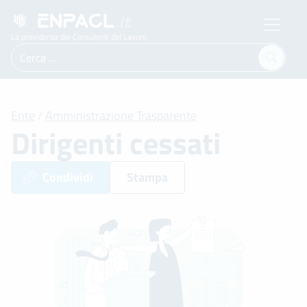
La previdenza dei Consulenti del Lavoro
Ricerca
per:
Ente
/
Amministrazione Trasparente
Dirigenti cessati
Condividi
Stampa