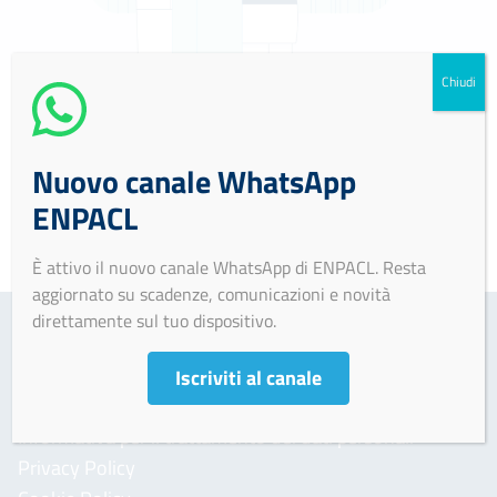
Chiudi
Soggetto non tenuto all’obbligo di pubblicazione ex
Nuovo canale WhatsApp
artt. 14, 16, 17, 18 e 21 D.lgs. 33/2013 e art. 20
ENPACL
D.lgs. 39/2013.
È attivo il nuovo canale WhatsApp di ENPACL. Resta
aggiornato su scadenze, comunicazioni e novità
direttamente sul tuo dispositivo.
Iscriviti al canale
AREA INFORMATIVA
Informativa per il trattamento dei dati personali
Privacy Policy