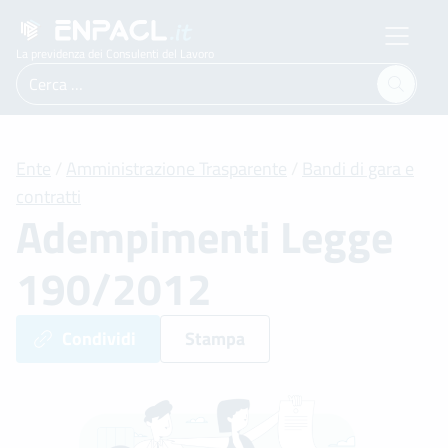
La previdenza dei Consulenti del Lavoro
Ricerca
per:
Ente
/
Amministrazione Trasparente
/
Bandi di gara e
contratti
Adempimenti Legge
190/2012
Condividi
Stampa