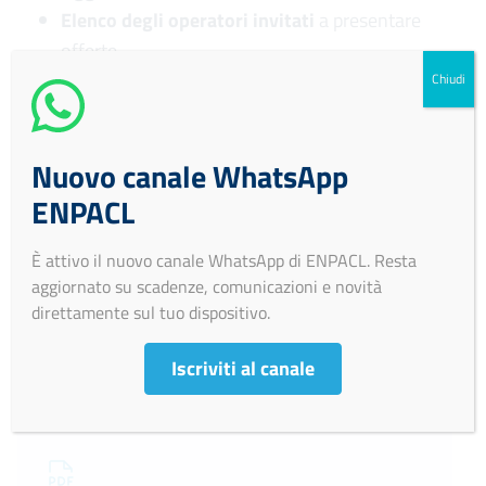
Elenco degli operatori invitati
a presentare
offerte
Aggiudicatario
Chiudi
Importo di aggiudicazione
Tempi di completamento
dell’opera, servizio o
Nuovo canale WhatsApp
fornitura
Importo delle somme liquidate
ENPACL
È attivo il nuovo canale WhatsApp di ENPACL. Resta
aggiornato su scadenze, comunicazioni e novità
direttamente sul tuo dispositivo.
Flusso 2022
Iscriviti al canale
Visualizza PDF