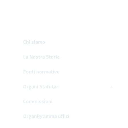
Cumulo contribu
Agevolazione Neo 
Sostegno al prat
Sistema sanziona
Credito agevolat
CDP
Chi siamo
Polizza RC profe
La Nostra Storia
Fonti normative
+
Organi Statutari
Commissioni
Assemblea dei Delegati
Organigramma uffici
Consiglio di Amministrazione