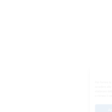
Per fornire l
accedere alle
elaborare dat
o ritirare il 
Ac