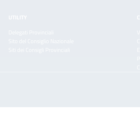
UTILITY
C
Delegati Provinciali
V
Sito del Consiglio Nazionale
C
Siti dei Consigli Provinciali
E
P
C