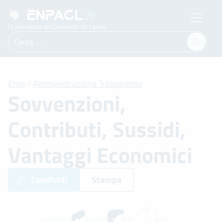
La previdenza dei Consulenti del Lavoro
Ricerca
per:
Ente
/
Amministrazione Trasparente
Sovvenzioni,
Contributi, Sussidi,
Vantaggi Economici
Condividi
Stampa