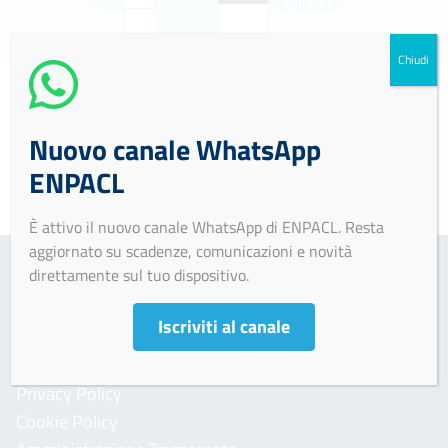
Chiudi
Soggetto non tenuto all’obbligo di pubblicazione ex
Nuovo canale WhatsApp
artt. 10 e 12 D.lgs. 33/2013.
ENPACL
È attivo il nuovo canale WhatsApp di ENPACL. Resta
aggiornato su scadenze, comunicazioni e novità
direttamente sul tuo dispositivo.
Iscriviti al canale
AREA INFORMATIVA
Informativa per il trattamento dei dati personali
Privacy Policy
Cookie Policy